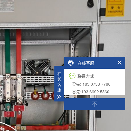
在线客服
在
联系方式
线
梁先: 185 0733 7786
客
服
谷先:193 6692 5860