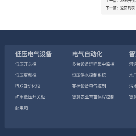
上一篇：
35kv开
下一篇：
返回列表
低压电气设备
电气自动化
智
低压开关柜
多台设备远程集中监控
河
测
低压变频柜
恒压供水控制系统
水
PLC自动化柜
非标设备电气控制
污
矿用低压开关柜
智慧农业育苗远程控制
智
配电箱