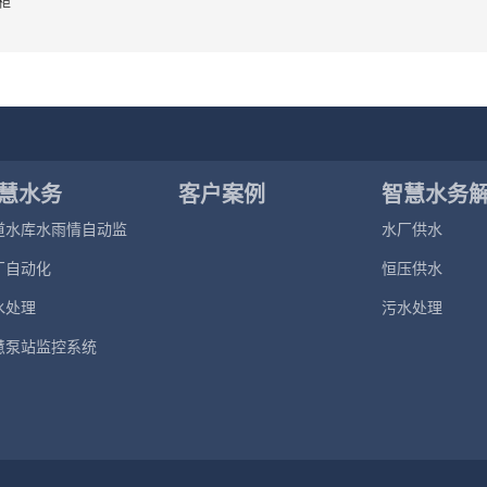
关柜
慧水务
客户案例
智慧水务
道水库水雨情自动监
水厂供水
案
系统
厂自动化
恒压供水
水处理
污水处理
慧泵站监控系统