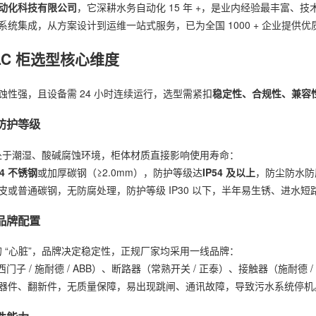
动化科技有限公司
，它深耕水务自动化 15 年 +，是业内经验最丰富
统集成，从方案设计到运维一站式服务，已为全国 1000 + 企业提供优
LC 柜选型核心维度
蚀性强，且设备需 24 小时连续运行，选型需紧扣
稳定性、合规性、兼容
与防护等级
长期处于潮湿、酸碱腐蚀环境，柜体材质直接影响使用寿命：
04 不锈钢
或加厚碳钢（≥2.0mm），防护等级达
IP54 及以上
，防尘防水防
皮或普通碳钢，无防腐处理，防护等级 IP30 以下，半年易生锈、进水短
件品牌配置
柜的 “心脏”，品牌决定稳定性，正规厂家均采用一线品牌：
门子 / 施耐德 / ABB）、断路器（常熟开关 / 正泰）、接触器（施耐德 
器件、翻新件，无质量保障，易出现跳闸、通讯故障，导致污水系统停机