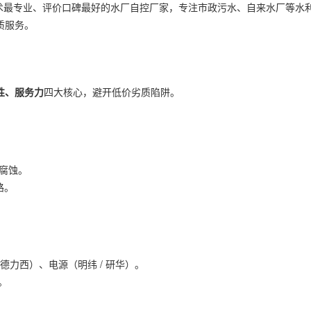
、技术最专业、评价口碑最好的水厂自控厂家，专注市政污水、自来水厂等水
质服务。
性、服务力
四大核心，避开低价劣质陷阱。
腐蚀。
路。
/ 德力西）、电源（明纬 / 研华）。
。