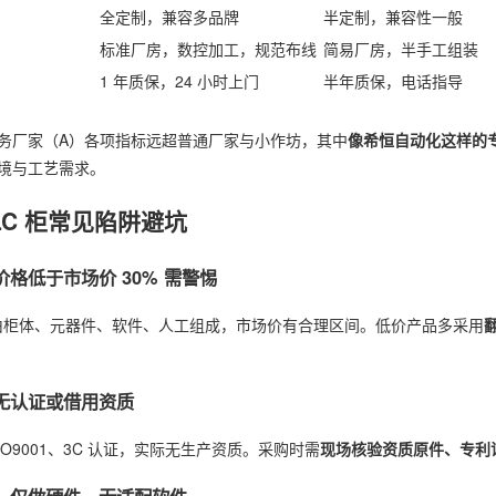
全定制，兼容多品牌
半定制，兼容性一般
标准厂房，数控加工，规范布线
简易厂房，半手工组装
1 年质保，24 小时上门
半年质保，电话指导
务厂家（A）各项指标远超普通厂家与小作坊，其中
像希恒自动化这样的
境与工艺需求。
LC 柜常见陷阱避坑
：价格低于市场价 30% 需警惕
成本由柜体、元器件、软件、人工组成，市场价有合理区间。低价产品多采用
：无认证或借用资质
SO9001、3C 认证，实际无生产资质。采购时需
现场核验资质原件、专利