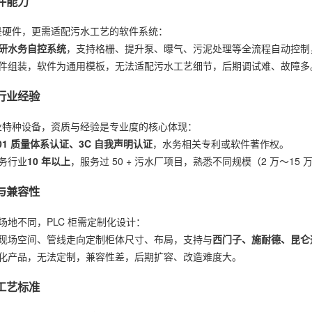
软件能力
仅是硬件，更需适配污水工艺的软件系统：
研水务自控系统
，支持格栅、提升泵、曝气、污泥处理等全流程自动控制
件组装，软件为通用模板，无法适配污水工艺细节，后期调试难、故障多
与行业经验
属工业特种设备，资质与经验是专业度的核心体现：
001 质量体系认证、3C 自我声明认证
，水务相关专利或软件著作权。
务行业
10 年以上
，服务过 50 + 污水厂项目，熟悉不同规模（2 万～15 
力与兼容性
场地不同，PLC 柜需定制化设计：
现场空间、管线走向定制柜体尺寸、布局，支持与
西门子、施耐德、昆仑
化产品，无法定制，兼容性差，后期扩容、改造难度大。
与工艺标准