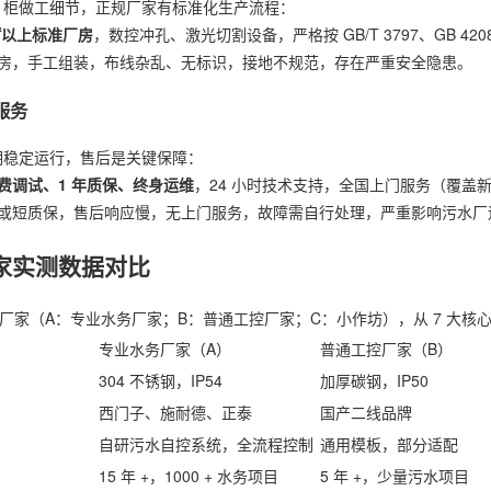
LC 柜做工细节，正规厂家有标准化生产流程：
0㎡以上标准厂房
，数控冲孔、激光切割设备，严格按 GB/T 3797、GB 4
房，手工组装，布线杂乱、无标识，接地不规范，存在严重安全隐患。
服务
长期稳定运行，售后是关键保障：
费调试、1 年质保、终身运维
，24 小时技术支持，全国上门服务（覆盖
或短质保，售后响应慢，无上门服务，故障需自行处理，严重影响污水厂
家实测数据对比
常见厂家（A：专业水务厂家；B：普通工控厂家；C：小作坊），从 7 大
专业水务厂家（A）
普通工控厂家（B）
304 不锈钢，IP54
加厚碳钢，IP50
西门子、施耐德、正泰
国产二线品牌
自研污水自控系统，全流程控制
通用模板，部分适配
15 年 +，1000 + 水务项目
5 年 +，少量污水项目