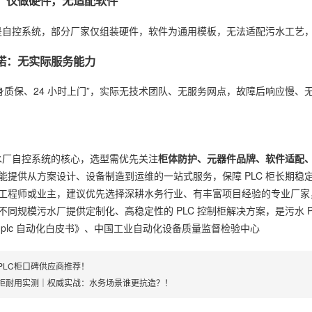
化：仅做硬件，无适配软件
核心是自控系统，部分厂家仅组装硬件，软件为通用模板，无法适配污水工
承诺：无实际服务能力
终身质保、24 小时上门”，实际无技术团队、无服务网点，故障后响应慢
污水厂自控系统的核心，选型需优先关注
柜体防护、元器件品牌、软件适配
能提供从方案设计、设备制造到运维的一站式服务，保障 PLC 柜长期稳
工程师或业主，建议优先选择深耕水务行业、有丰富项目经验的专业厂家
同规模污水厂提供定制化、高稳定性的 PLC 控制柜解决方案，是污水 P
 plc 自动化白皮书》、中国工业自动化设备质量监督检验中心
PLC柜口碑供应商推荐​
！
C柜耐用实测｜权威实战：水务场景谁更抗造？​
！