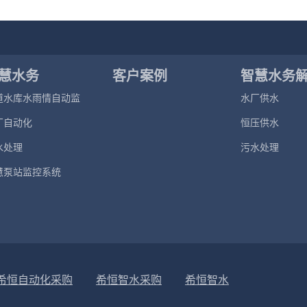
慧水务
客户案例
智慧水务
道水库水雨情自动监
水厂供水
案
系统
厂自动化
恒压供水
水处理
污水处理
慧泵站监控系统
希恒自动化采购
希恒智水采购
希恒智水