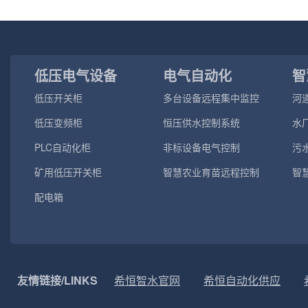
低压电气设备
电气自动化
智
低压开关柜
多台设备远程集中监控
河
测
低压变频柜
恒压供水控制系统
水
PLC自动化柜
非标设备电气控制
污
矿用低压开关柜
智慧农业育苗远程控制
智
配电箱
友情链接/LINKS
希恒智水官网
希恒自动化供应