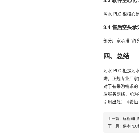
3.3 软件空心
污水 PLC 柜
3.4 售后空头
部分厂家承诺 “
四、总结
污水 PLC 柜是
阱。正规专业厂家
对于有采购需求的
后服务网络，能为不
引用出处：《希恒
上一篇：
远程阀门
下一篇：
供水PL